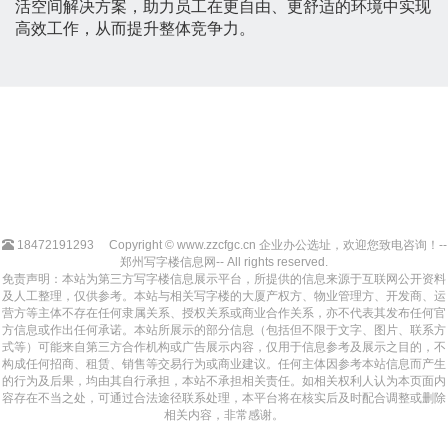
活空间解决方案，助力员工在更自由、更舒适的环境中实现
高效工作，从而提升整体竞争力。
18472191293
Copyright © www.zzcfgc.cn 企业办公选址，欢迎您致电咨询！--
郑州写字楼信息网-- All rights reserved.
免责声明：本站为第三方写字楼信息展示平台，所提供的信息来源于互联网公开资料
及人工整理，仅供参考。本站与相关写字楼的大厦产权方、物业管理方、开发商、运
营方等主体不存在任何隶属关系、授权关系或商业合作关系，亦不代表其发布任何官
方信息或作出任何承诺。本站所展示的部分信息（包括但不限于文字、图片、联系方
式等）可能来自第三方合作机构或广告展示内容，仅用于信息参考及展示之目的，不
构成任何招商、租赁、销售等交易行为或商业建议。任何主体因参考本站信息而产生
的行为及后果，均由其自行承担，本站不承担相关责任。如相关权利人认为本页面内
容存在不当之处，可通过合法途径联系处理，本平台将在核实后及时配合调整或删除
相关内容，非常感谢。