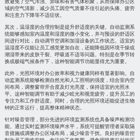
效避免了空气浑浊、异味和有害气体积聚，从而保障办公区
域的空气清新，减少员工因空气质量不佳引起的头痛、疲劳
和注意力下降等不适症状。
其次，温湿度的合理控制是提升舒适度的关键。自动监测系
统能够感知室内温度和湿度的微小变化，并与预设的舒适区
间进行对比，自动调节空调和加湿设备的工作状态。适宜的
温湿度不仅能让员工感觉更加自在，还能降低因环境干燥或
潮湿带来的皮肤干裂、呼吸道不适等问题。特别是在季节转
换或极端气候条件下，这种智能调节功能显得尤为重要。
此外，光照环境对办公效率和视力健康同样有显著影响。自
动监测系统能够检测自然光和人工照明的强度，结合室内空
间布局，调整窗帘开合度及灯光亮度，保持适宜的光照水
平。这种智能调节有助于减少眩光和视觉疲劳，提升员工的
专注力和工作舒适度。同时，合理的光照环境还能促进生物
钟的正常运行，提高整体精神状态。
针对噪音管理，部分先进的环境监测系统也具备噪声检测功
能。通过实时监测环境噪声水平，系统可提醒管理者采取隔
音措施或调整办公区域布局，减少噪音干扰。良好的噪音控