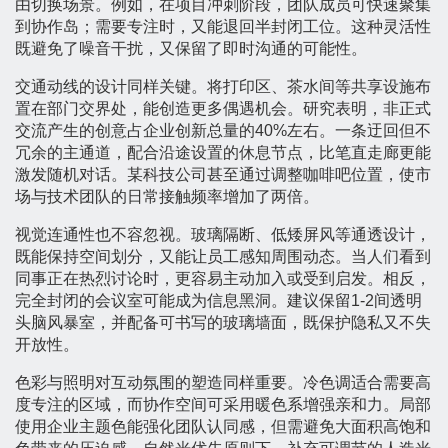
由切换场景。例如，在项目冲刺阶段，团队成员可快速聚集
到协作岛；需要专注时，又能退回半封闭工位。这种灵活性
既避免了噪音干扰，又保留了即时沟通的可能性。
交通动线的设计同样关键。将打印区、茶水间等共享设施布
置在部门交界处，能创造更多偶遇机会。研究表明，非正式
交流产生的创意占企业创新总量的40%左右。一条迂回但不
冗余的主通道，配合沿途设置的休息节点，比笔直走廊更能
激发随机对话。某科技公司甚至通过调整咖啡吧位置，使市
场与技术团队的日常接触频率增加了两倍。
视觉连通性也不容忽视。玻璃隔断、低矮屏风等通透设计，
既能保持空间划分，又能让员工感知周围动态。当人们看到
同事正在热烈讨论时，更容易主动加入或受到启发。相反，
完全封闭的会议室可能成为信息黑洞。建议保留1-2间透明
头脑风暴室，并配备可书写的玻璃墙面，既保护隐私又不失
开放性。
色彩与照明对互动氛围的塑造同样重要。冷色调适合需要高
度专注的区域，而协作空间可采用暖色系增强亲和力。局部
使用企业主题色能强化团队认同感，但需避免大面积高饱和